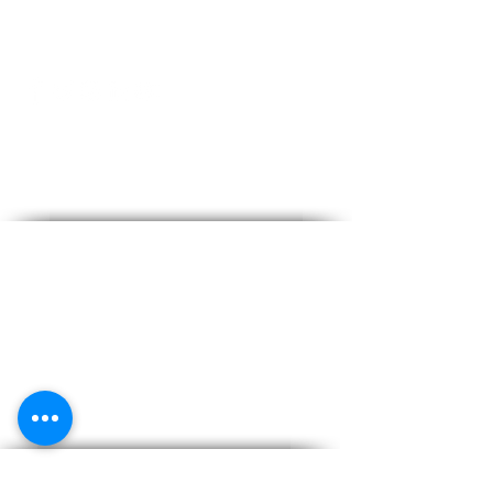
Επικοινωνία
info@kymarooms-suites.gr
Τηλ:
+30 22420 91442
Διεύθυνση
28ης Οκτωβρίου
Καρδάμαινα,
Κώς ,Ελλάδα.
Τ.Κ 853 02
Χάρτης δές εδώ