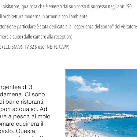
l visitatore, qualcosa che è emerso dal suo corso di successo negli anni '90.
i architettura moderna in armonia con l'ambiente.
tenzione particolare è stata dedicata alla "esperienza del sonno" del visitatore
amere e suite (dalle camere alla reception)
le (LCD SMART TV 32 & uso NETFLIX APP)
argentea di 3
ardamena. Ci sono
i bar e ristoranti,
sport acquatici. Ad
re a pesca al molo
gomare cucinerà il
pasto. Questa