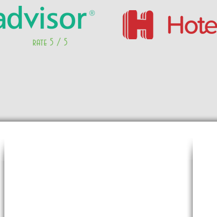
rate 5 / 5
Indirizzo
28th Oktobriou, Kardamena
isola dei kos,Grecia
Postal Code 853 02
Mappalo