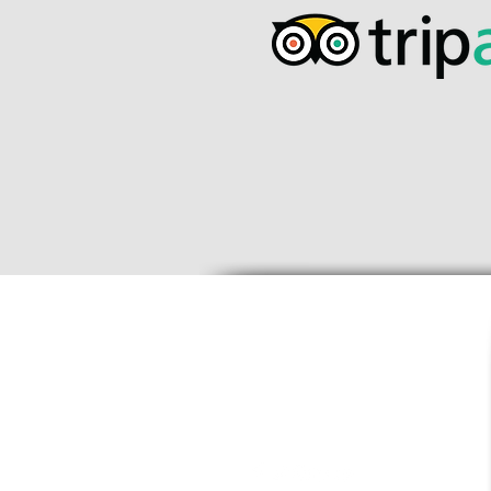
Contattaci
info@kymarooms-suites.gr
Tel:
+30 22420 91442