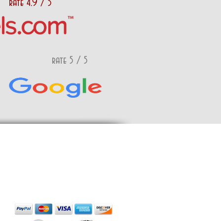
rate 4.9 / 5
rate 5 / 5
Accettiamo
Tutte le carte di credito e
di debito